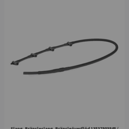
Slang, Bränsleslang, Bränsleöverflöd 13537803845 /