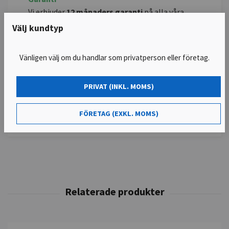
Vi erbjuder
12 månaders garanti
på alla våra
renoverade spridare för att säkerställa din
Välj kundtyp
trygghet.
Vänligen välj om du handlar som privatperson eller företag.
Kontakta oss
Vi erbjuder spridare / insprutare för alla
bilmärken.
PRIVAT (INKL. MOMS)
Kontakta oss på
telefon:
08-771 61 61
för att
hitta rätt spridare till just din bil!
FÖRETAG (EXKL. MOMS)