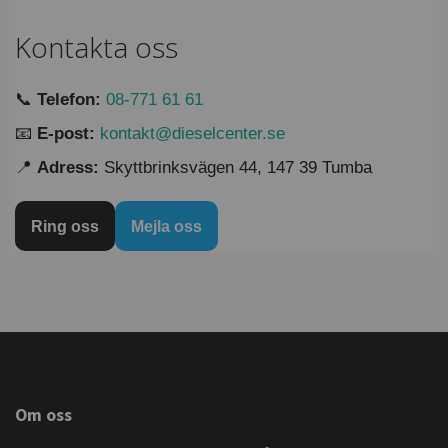
Kontakta oss
📞
Telefon:
08-771 61 61
📧
E-post:
kontakt@dieselcenter.se
📍
Adress:
Skyttbrinksvägen 44, 147 39 Tumba
Ring oss
Mejla oss
Om oss