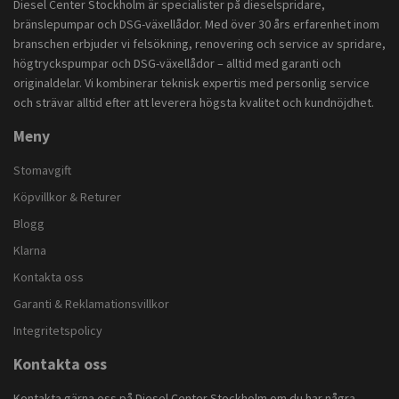
Diesel Center Stockholm är specialister på dieselspridare,
bränslepumpar och DSG-växellådor. Med över 30 års erfarenhet inom
branschen erbjuder vi felsökning, renovering och service av spridare,
högtryckspumpar och DSG-växellådor – alltid med garanti och
originaldelar. Vi kombinerar teknisk expertis med personlig service
och strävar alltid efter att leverera högsta kvalitet och kundnöjdhet.
Meny
Stomavgift
Köpvillkor & Returer
Blogg
Klarna
Kontakta oss
Garanti & Reklamationsvillkor
Integritetspolicy
Kontakta oss
Kontakta gärna oss på Diesel Center Stockholm om du har några