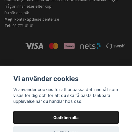
frågor innan eller efter köp.
Du når oss på:
Mejl:
kontakt@dieselcenter.se
Tel:
08-771 61 61
Vi använder cookies
Vi använder cookies för att anpassa det innehåll som
visas för dig och för att du ska få bästa tänkbara
upplevelse när du handlar hos oss.
Godkänn alla
Bosch Car Service – Diesel Center Stockholm