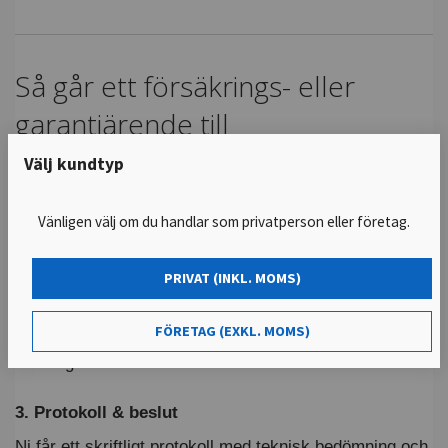
Så går ett försäkrings- eller
garantiärende till
Välj kundtyp
1. Kontakt & bokning
Försäkringsbolag, garantigivare eller verkstad kontaktar
Vänligen välj om du handlar som privatperson eller företag.
oss direkt och bokar tid.
PRIVAT (INKL. MOMS)
2. Felsökning & test
Vi utför teknisk diagnos, testbänk, provtryckning och
FÖRETAG (EXKL. MOMS)
mätningar.
3. Protokoll & beslut
Ni får ett skriftligt protokoll med teknisk bedömning och