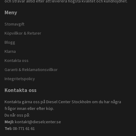
och strävar alltid efter att leverera högsta kvalitet och kundnöjdhet.
Meny
Stomavgift
Köpvillkor & Returer
Blogg
Klarna
Kontakta oss
Garanti & Reklamationsvillkor
Integritetspolicy
Kontakta oss
Kontakta gärna oss på Diesel Center Stockholm om du har några
frågor innan eller efter köp.
Du når oss på:
Mejl:
kontakt@dieselcenter.se
Tel:
08-771 61 61