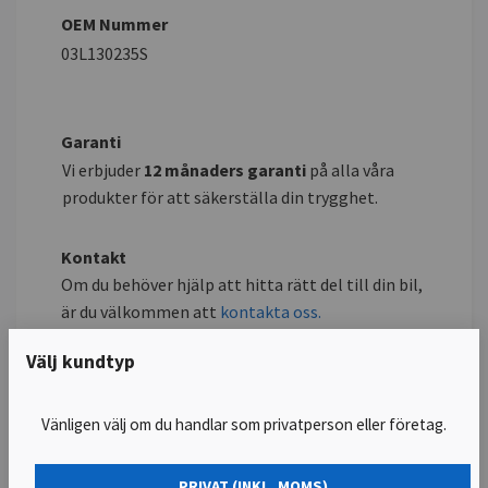
OEM Nummer
03L130235S
Garanti
Vi erbjuder
12
månaders garanti
på alla våra
produkter för att säkerställa din trygghet.
Kontakt
Om du behöver hjälp att hitta rätt del till din bil,
är du välkommen att
kontakta oss.
Mejl:
kontakt@dieselcenterstockholm.se
Välj kundtyp
Tel: 076-222 80 85
Vänligen välj om du handlar som privatperson eller företag.
PRIVAT (INKL. MOMS)