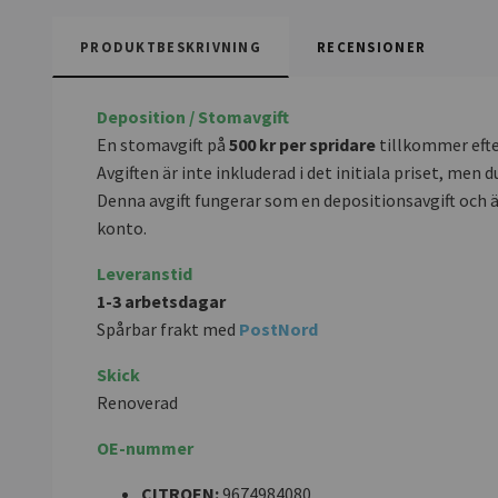
PRODUKTBESKRIVNING
RECENSIONER
Deposition / Stomavgift
En stomavgift på
500 kr per spridare
tillkommer efter
Avgiften är inte inkluderad i det initiala priset, m
Denna avgift fungerar som en depositionsavgift och 
konto.
Leveranstid
1-3 arbetsdagar
Spårbar frakt med
PostNord
Skick
Renoverad
OE-nummer
CITROEN:
9674984080