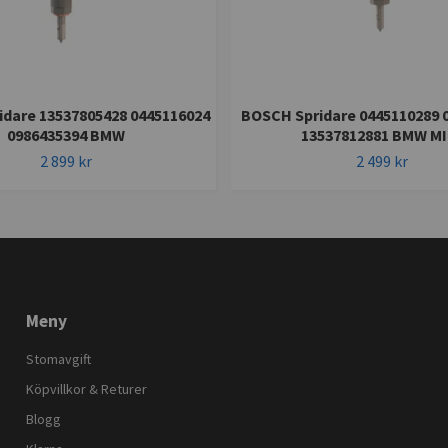
dare 13537805428 0445116024
BOSCH Spridare 0445110289 
0986435394 BMW
13537812881 BMW MI
2 899 kr
2 499 kr
Meny
Stomavgift
Köpvillkor & Returer
Blogg