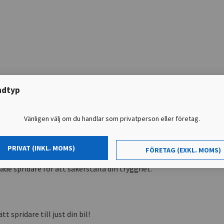
ndtyp
Vänligen välj om du handlar som privatperson eller företag.
PRIVAT (INKL. MOMS)
FÖRETAG (EXKL. MOMS)
ade spridare för att säkerställa din trygghet.
tt spridare till just din bil!