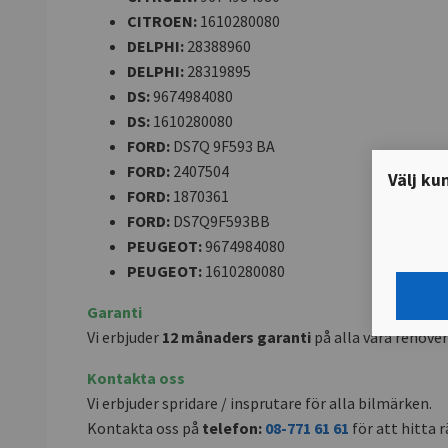
CITROEN:
1610280080
DELPHI:
28388960
DELPHI:
28319895
DS:
9674984080
DS:
1610280080
FORD:
DS7Q 9F593 BA
FORD:
2407504
Välj ku
FORD:
1870361
FORD:
DS7Q9F593BB
PEUGEOT:
9674984080
PEUGEOT:
1610280080
Garanti
Vi erbjuder
12 månaders garanti
på alla våra renover
Kontakta oss
Vi erbjuder spridare / insprutare för alla bilmärken.
Kontakta oss på
telefon:
08-771 61 61
för att hitta rä