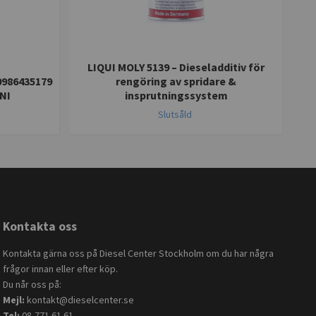
LIQUI MOLY 5139 – Dieseladditiv för
0986435179
rengöring av spridare &
Hö
NI
insprutningssystem
Slutsåld
Kontakta oss
Kontakta gärna oss på Diesel Center Stockholm om du har några
frågor innan eller efter köp.
Du når oss på:
Mejl:
kontakt@dieselcenter.se
Tel:
08-771 61 61