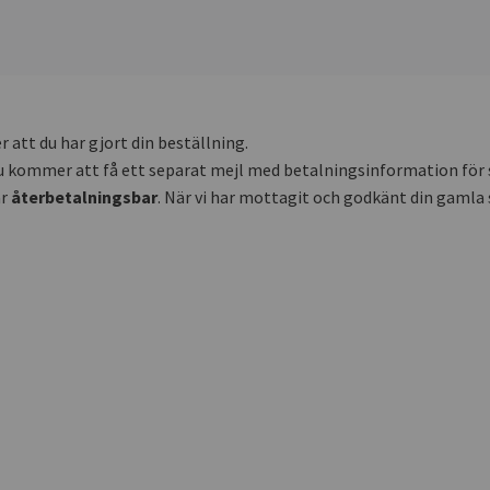
 att du har gjort din beställning.
en du kommer att få ett separat mejl med betalningsinformation för
är
återbetalningsbar
. När vi har mottagit och godkänt din gamla 