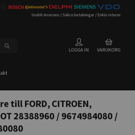
Snabb leverans / Säkra betalningar / Enkla returer
LOGGA IN
VARUKORG
akt
re till FORD, CITROEN,
OT 28388960 / 9674984080 /
80080