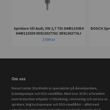
Spridare till Audi, VW 2,7 TDI 0445115054
BOSCH Spri
0445115039 059130277AC 059130277AJ
2 599 kr
Om oss
Diesel Center Stockholm är specialister på dieselspridare,
bränslepumpar och DSG-växellådor. Med över 30 års erfarenhet
inom branschen erbjuder vi felsökning, renovering och service av
spridare, högtryckspumpar och DSG-växellådor – alltid med
garanti och originaldelar. Vi kombinerar teknisk expertis med