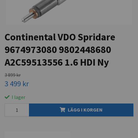
Continental VDO Spridare
9674973080 9802448680
A2C59513556 1.6 HDI Ny
3 899 kr
3 499 kr
I lager
LÄGG I KORGEN