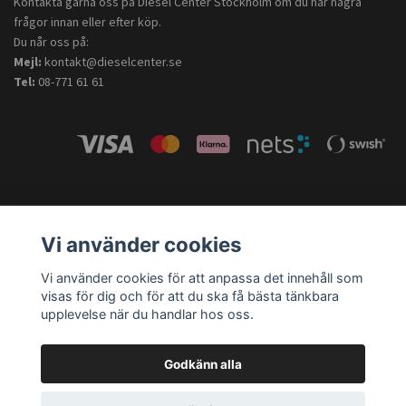
Kontakta gärna oss på Diesel Center Stockholm om du har några
frågor innan eller efter köp.
Du når oss på:
Mejl:
kontakt@dieselcenter.se
Tel:
08-771 61 61
Vi använder cookies
Vi använder cookies för att anpassa det innehåll som
visas för dig och för att du ska få bästa tänkbara
upplevelse när du handlar hos oss.
Godkänn alla
Bosch Car Service – Diesel Center Stockholm