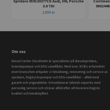
Spridare 059130277CD Audi, VW, Porsche
Continen
3.0 TDI
9802448
2 899 kr
Om oss
Diesel Center Stockholm är specialister på dieselspridare,
bränslepumpar och DSG-växellådor. Med över 30 års erfarenhet
inom branschen erbjuder vi felsökning, renovering och service av
spridare, högtryckspumpar och DSG-växellådor – alltid med
garanti och originaldelar. Vi kombinerar teknisk expertis med
personlig service och strävar alltid efter att leverera högsta
kvalitet och kundnöjdhet.