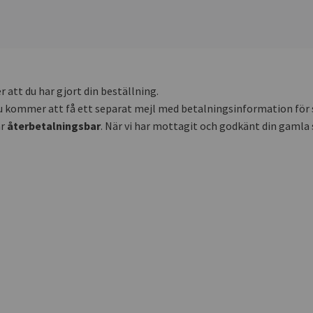
 att du har gjort din beställning.
en du kommer att få ett separat mejl med betalningsinformation för
är
återbetalningsbar
. När vi har mottagit och godkänt din gamla 