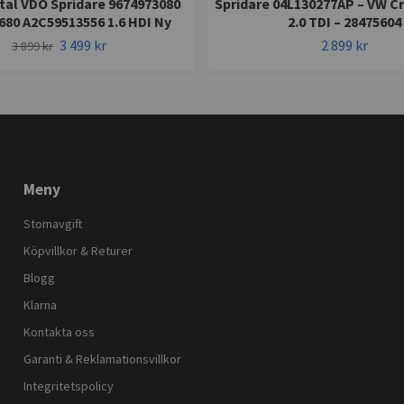
tal VDO Spridare 9674973080
Spridare 04L130277AP – VW Cr
680 A2C59513556 1.6 HDI Ny
2.0 TDI – 28475604
3 499 kr
2 899 kr
3 899 kr
Meny
Stomavgift
Köpvillkor & Returer
Blogg
Klarna
Kontakta oss
Garanti & Reklamationsvillkor
Integritetspolicy