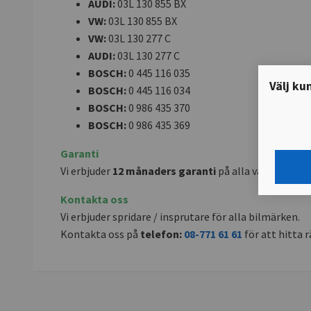
AUDI:
03L 130 855 BX
VW:
03L 130 855 BX
VW:
03L 130 277 C
AUDI:
03L 130 277 C
BOSCH:
0 445 116 035
Välj ku
BOSCH:
0 445 116 034
BOSCH:
0 986 435 370
BOSCH:
0 986 435 369
Garanti
Vi erbjuder
12 månaders garanti
på alla våra renover
Kontakta oss
Vi erbjuder spridare / insprutare för alla bilmärken.
Kontakta oss på
telefon:
08-771 61 61
för att hitta rä