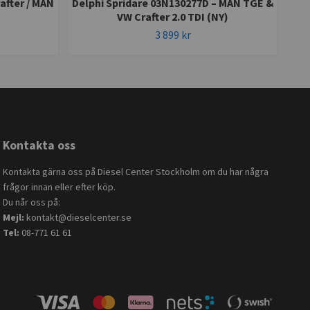
after / MAN
Delphi Spridare 03N130277D – MAN TGE &
B
VW Crafter 2.0 TDI (NY)
3 899 kr
Kontakta oss
Kontakta gärna oss på Diesel Center Stockholm om du har några
frågor innan eller efter köp.
Du når oss på:
Mejl:
kontakt@dieselcenter.se
Tel:
08-771 61 61