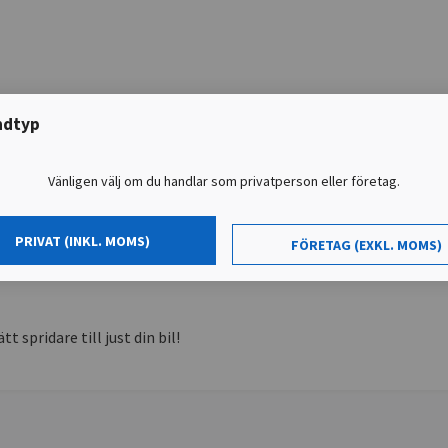
ndtyp
Vänligen välj om du handlar som privatperson eller företag.
PRIVAT (INKL. MOMS)
FÖRETAG (EXKL. MOMS)
ade spridare för att säkerställa din trygghet.
tt spridare till just din bil!