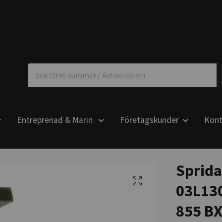
Entreprenad & Marin
Företagskunder
Kont
Sprida
03L130
855 B