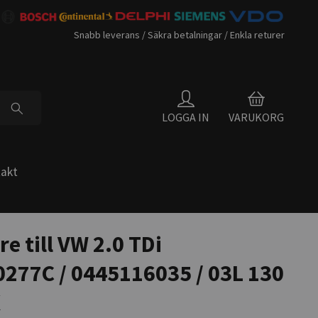
Snabb leverans / Säkra betalningar / Enkla returer
LOGGA IN
VARUKORG
akt
re till VW 2.0 TDi
277C / 0445116035 / 03L 130
X