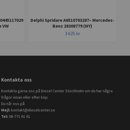
 0445117029
Delphi Spridare A6510703287– Mercedes-
BO
e VW
Benz 28308779 (NY)
986 
3 625 kr
Kontakta oss
Kontakta gärna oss på Diesel Center Stockholm om du har några
frågor innan eller efter köp.
Du når oss på:
Mejl:
kontakt@dieselcenter.se
Tel:
08-771 61 61