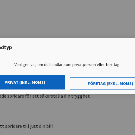
ndtyp
Vänligen välj om du handlar som privatperson eller företag.
 CRCA
PRIVAT (INKL. MOMS)
FÖRETAG (EXKL. MOMS)
de spridare för att säkerställa din trygghet.
t spridare till just din bil!