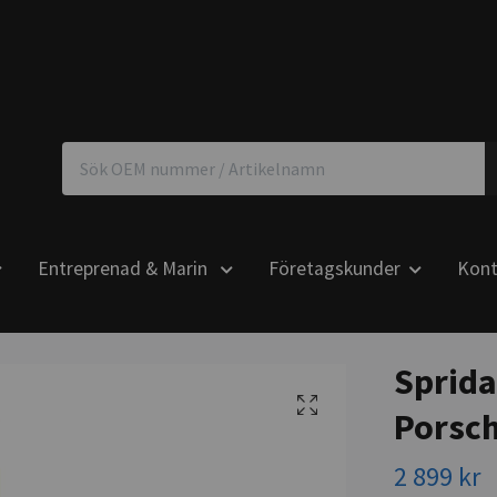
Entreprenad & Marin
Företagskunder
Kont
Sprida
Porsch
2 899 kr