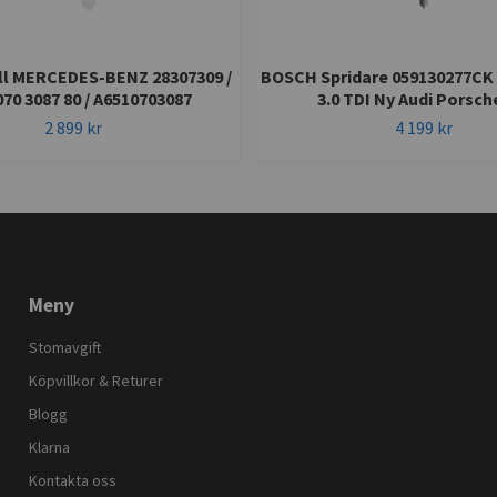
ill MERCEDES-BENZ 28307309 /
BOSCH Spridare 059130277CK
070 3087 80 / A6510703087
3.0 TDI Ny Audi Porsch
2 899 kr
4 199 kr
Meny
Stomavgift
Köpvillkor & Returer
Blogg
Klarna
Kontakta oss