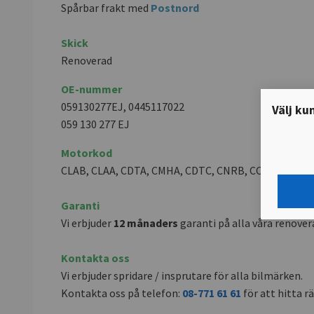
Spårbar frakt med
Postnord
Skick
Renoverad
OE-nummer
059130277EJ, 0445117022
Välj ku
059 130 277 EJ
Motorkod
CLAB, CLAA, CDTA, CMHA, CDTC, CNRB, CCMA, CJGD,
Garanti
Vi erbjuder
12 månaders
garanti på alla våra renovera
Kontakta oss
Vi erbjuder spridare / insprutare för alla bilmärken.
Kontakta oss på telefon:
08-771 61 61
för att hitta rät