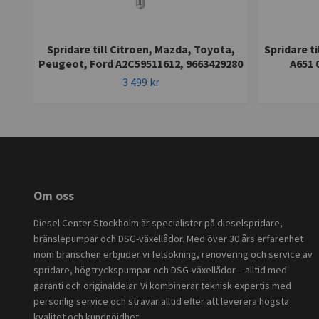
Spridare till Citroen, Mazda, Toyota,
Spridare t
Peugeot, Ford A2C59511612, 9663429280
A651 
3 499 kr
Om oss
Diesel Center Stockholm är specialister på dieselspridare,
bränslepumpar och DSG-växellådor. Med över 30 års erfarenhet
inom branschen erbjuder vi felsökning, renovering och service av
spridare, högtryckspumpar och DSG-växellådor – alltid med
garanti och originaldelar. Vi kombinerar teknisk expertis med
personlig service och strävar alltid efter att leverera högsta
kvalitet och kundnöjdhet.