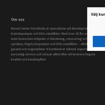
Välj ku
Om oss
Diesel Center Stockholm är specialister på dieselspridare,
bränslepumpar och DSG-växellådor. Med över 30 års erfarenhet
inom branschen erbjuder vi felsökning, renovering och service av
spridare, högtryckspumpar och DSG-växellådor – alltid med
garanti och originaldelar. Vi kombinerar teknisk expertis med
personlig service och strävar alltid efter att leverera högsta
kvalitet och kundnöjdhet.