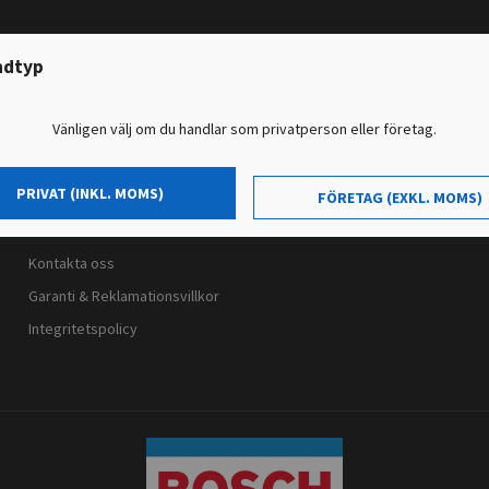
ndtyp
Meny
Vänligen välj om du handlar som privatperson eller företag.
Stomavgift
Köpvillkor & Returer
PRIVAT (INKL. MOMS)
Blogg
FÖRETAG (EXKL. MOMS)
Klarna
Kontakta oss
Garanti & Reklamationsvillkor
Integritetspolicy