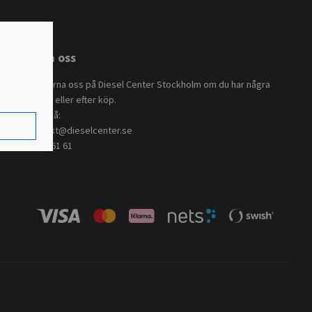
Kontakta oss
Kontakta gärna oss på Diesel Center Stockholm om du har några
frågor innan eller efter köp.
Du når oss på:
Mejl:
kontakt@dieselcenter.se
Tel:
08-771 61 61