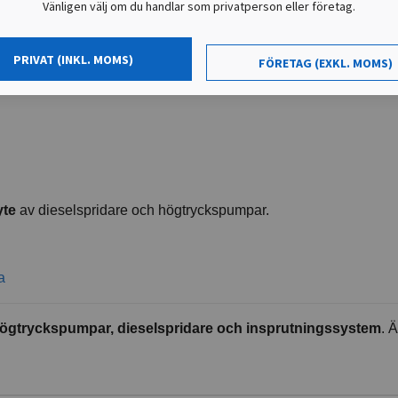
sh av ledningar/rail/injektorer).
Vänligen välj om du handlar som privatperson eller företag.
ing
enligt tillverkarens anvisning.
ump
PRIVAT (INKL. MOMS)
FÖRETAG (EXKL. MOMS)
?
yte
av dieselspridare och högtryckspumpar.
a
ögtryckspumpar, dieselspridare och insprutningssystem
. 