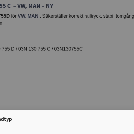
5 C – VW, MAN – NY
755D
för
VW, MAN
. Säkerställer korrekt railtryck, stabil tomg
n.
 755 D / 03N 130 755 C / 03N130755C
ndtyp
sor
.