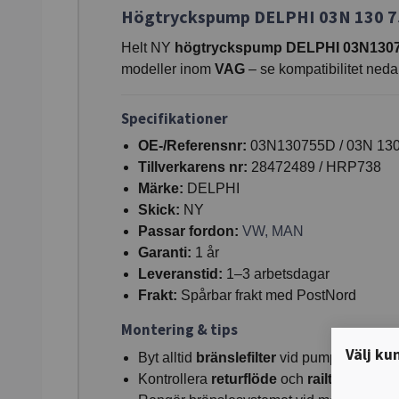
Högtryckspump DELPHI 03N 130 75
Helt NY
högtryckspump DELPHI 03N130
modeller inom
VAG
– se kompatibilitet neda
Specifikationer
OE-/Referensnr:
03N130755D / 03N 130
Tillverkarens nr:
28472489 / HRP738
Märke:
DELPHI
Skick:
NY
Passar fordon:
VW, MAN
Garanti:
1 år
Leveranstid:
1–3 arbetsdagar
Frakt:
Spårbar frakt med PostNord
Montering & tips
Välj ku
Byt alltid
bränslefilter
vid pumpbyte.
Kontrollera
returflöde
och
railtryckssen