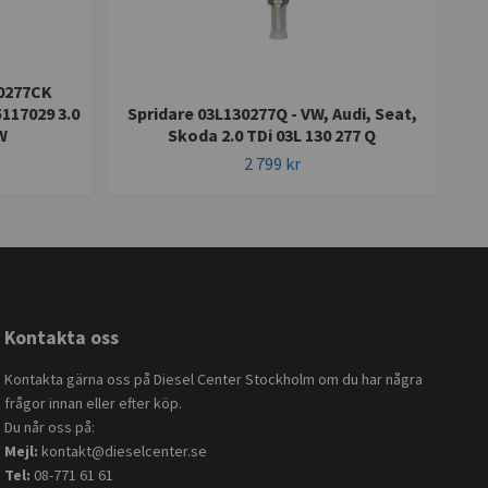
30277CK
117029 3.0
Spridare 03L130277Q - VW, Audi, Seat,
BOS
W
Skoda 2.0 TDi 03L 130 277 Q
2 799 kr
Kontakta oss
Kontakta gärna oss på Diesel Center Stockholm om du har några
frågor innan eller efter köp.
Du når oss på:
Mejl:
kontakt@dieselcenter.se
Tel:
08-771 61 61