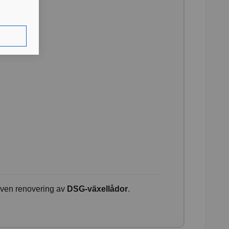
Även renovering av
DSG-växellådor
.