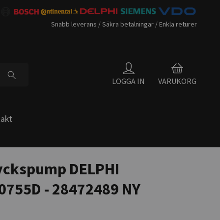
Snabb leverans / Säkra betalningar / Enkla returer
LOGGA IN
VARUKORG
akt
yckspump DELPHI
0755D - 28472489 NY