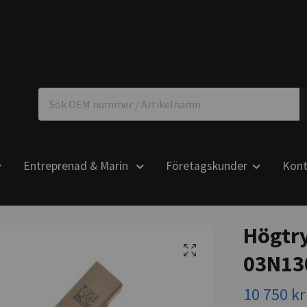
Entreprenad & Marin
Företagskunder
Kont
Högtr
03N13
10 750 kr