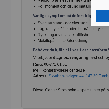
Rengör bränslesystemet vid metallspån (flu
Följ moment och
grundinställning/kodn
Vanliga symptom på defekt högtrycksp
Svårt att starta / dör efter start.
Lågt railtryck / felkoder för bränsletryck.
Ryckningar vid last, kraftlöshet.
Metallspån i filter/återledning.
Behöver du hjälp att verifiera passform
Vi erbjuder
diagnos, rengöring, test
och
b
Ring:
08-771 61 61
Mejl:
kontakt@dieselcenter.se
Adress:
Skyttbrinksvägen 44, 147 39 Tumb
Diesel Center Stockholm – specialister på
h