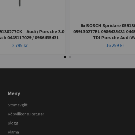
6x BOSCH Spridare 0591
9130277CK – Audi / Porsche 3.0
059130277EL 0986435431 0445
sch 0445117029 / 0986435431
TDI Porsche Audi V
2 799 kr
16 299 kr
Meny
Stomavgift
Köpvillkor & Returer
Blogg
Klarna