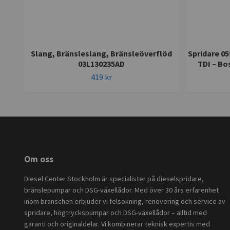
Slang, Bränsleslang, Bränsleöverflöd
Spridare 05
03L130235AD
TDI – Bo
419 kr
Om oss
Diesel Center Stockholm är specialister på dieselspridare,
bränslepumpar och DSG-växellådor. Med över 30 års erfarenhet
inom branschen erbjuder vi felsökning, renovering och service av
spridare, högtryckspumpar och DSG-växellådor – alltid med
garanti och originaldelar. Vi kombinerar teknisk expertis med