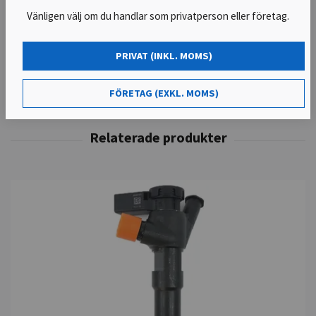
Mejl:
kontakt@dieselcenter.se
Vänligen välj om du handlar som privatperson eller företag.
PRIVAT (INKL. MOMS)
FÖRETAG (EXKL. MOMS)