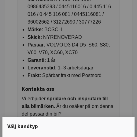
0986435393 / 0445116016 / 0 445 116
016 / 0 445 116 081 / 0445116081 /
36002662 / 31272690 / 30777226
Märke:
BOSCH
Skick:
NYRENOVERAD
Passar:
VOLVO D3 D4 D5 S60, S80,
V60, V70, XC60, XC70
Garanti:
1 år
Leveranstid:
1–3 arbetsdagar
Frakt:
Spårbar frakt med Postnord
Kontakta oss
Vi erbjuder
spridare och insprutare till
alla bilmärken
. Är du osäker på om denna
del passar din bil?
Välj kundtyp
Ring oss på
08-771 61 61
så hjälper vi dig
att hitta rätt!