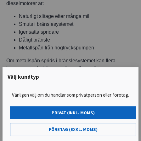
dieselmotorer är:
Naturligt slitage efter många mil
Smuts i bränslesystemet
Igensatta spridare
Dåligt bränsle
Metallspån från högtryckspumpen
Om metallspån sprids i bränslesystemet kan flera
komponenter behöva rengöras eller ersättas.
Välj kundtyp
Hur testar man
Vänligen välj om du handlar som privatperson eller företag.
dieselspridare?
För att avgöra om spridarna är defekta behöver de
PRIVAT (INKL. MOMS)
kontrolleras med rätt utrustning.
FÖRETAG (EXKL. MOMS)
En korrekt felsökning kan inkludera: