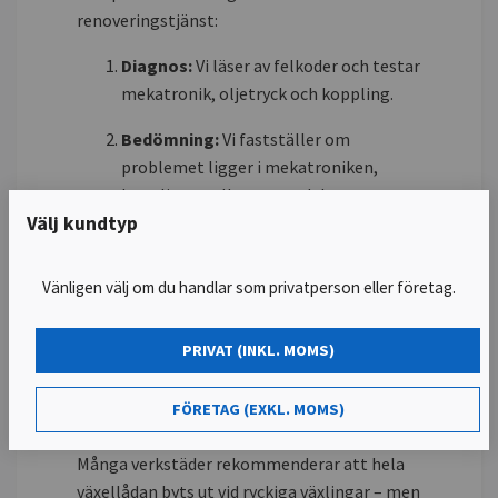
renoveringstjänst:
Diagnos:
Vi läser av felkoder och testar
mekatronik, oljetryck och koppling.
Bedömning:
Vi fastställer om
problemet ligger i mekatroniken,
kopplingen eller annan del.
Välj kundtyp
Reparation/renovering:
Vi byter
defekta delar med
Vänligen välj om du handlar som privatperson eller företag.
originalkomponenter.
Kalibrering och test:
Programvaran
PRIVAT (INKL. MOMS)
uppdateras och bilen testas grundligt.
FÖRETAG (EXKL. MOMS)
Du behöver inte byta hela växellådan
Många verkstäder rekommenderar att hela
växellådan byts ut vid ryckiga växlingar – men