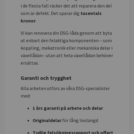
i de flesta fall räcker det att reparera den del
som är defekt. Det sparar dig
tusentals
kronor
.
Vi kan renovera din DSG-låda genom att byta
ut enbart den felaktiga komponenten – som
koppling, mekatronik eller mekaniska delar i
växellådan– utan att hela växellådan behöver
ersättas.
Garanti och trygghet
Alla arbeten utförs av våra DSG-specialister
med:
1 års garanti på arbete och delar
Originaldelar
för lång livslängd
Tydlig felsökningsrapport och offert