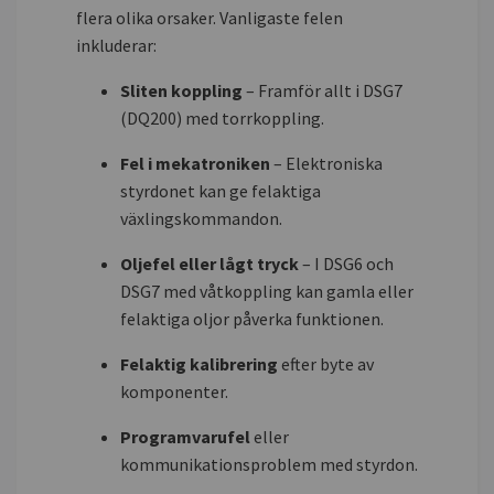
flera olika orsaker. Vanligaste felen
inkluderar:
Sliten koppling
– Framför allt i DSG7
(DQ200) med torrkoppling.
Fel i mekatroniken
– Elektroniska
styrdonet kan ge felaktiga
växlingskommandon.
Oljefel eller lågt tryck
– I DSG6 och
DSG7 med våtkoppling kan gamla eller
felaktiga oljor påverka funktionen.
Felaktig kalibrering
efter byte av
komponenter.
Programvarufel
eller
kommunikationsproblem med styrdon.